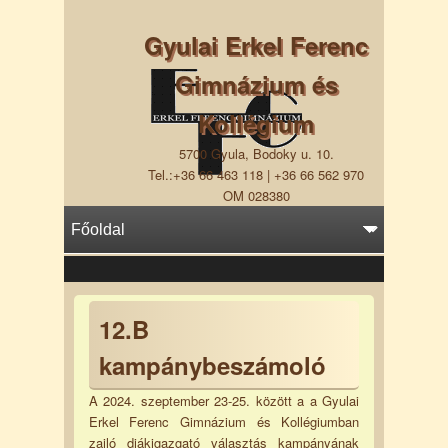
Gyulai Erkel Ferenc
Gimnázium és
Kollégium
5700 Gyula, Bodoky u. 10.
Tel.:+36 66 463 118 | +36 66 562 970
OM 028380
12.B
kampánybeszámoló
A 2024. szeptember 23-25. között a a Gyulai
Erkel Ferenc Gimnázium és Kollégiumban
zajló diákigazgató választás kampányának