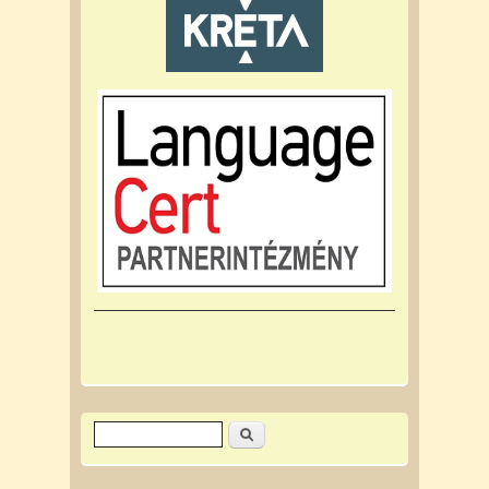
Keresés
Keresés űrlap