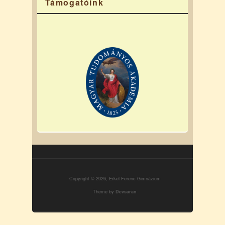
Támogatóink
Copyright © 2026, Erkel Ferenc Gimnázium
Theme by
Devsaran