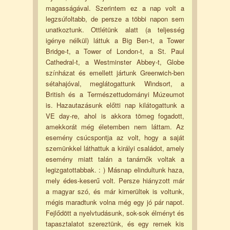
magasságával. Szerintem ez a nap volt a
legzsúfoltabb, de persze a többi napon sem
unatkoztunk. Ottlétünk alatt (a teljesség
igénye nélkül) láttuk a Big Ben-t, a Tower
Bridge-t, a Tower of London-t, a St. Paul
Cathedral-t, a Westminster Abbey-t, Globe
színházat és emellett jártunk Greenwich-ben
sétahajóval, meglátogattunk Windsort, a
British és a Természettudományi Múzeumot
is. Hazautazásunk előtti nap kilátogattunk a
VE day-re, ahol is akkora tömeg fogadott,
amekkorát még életemben nem láttam. Az
esemény csúcspontja az volt, hogy a saját
szemünkkel láthattuk a királyi családot, amely
esemény miatt talán a tanárnők voltak a
legizgatottabbak. : ) Másnap elindultunk haza,
mely édes-keserű volt. Persze hiányzott már
a magyar szó, és már kimerültek is voltunk,
mégis maradtunk volna még egy jó pár napot.
Fejlődött a nyelvtudásunk, sok-sok élményt és
tapasztalatot szereztünk, és egy remek kis