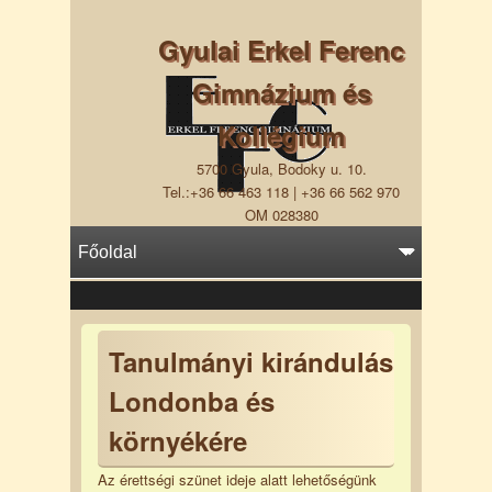
Gyulai Erkel Ferenc
Gimnázium és
Kollégium
5700 Gyula, Bodoky u. 10.
Tel.:+36 66 463 118 | +36 66 562 970
OM 028380
Tanulmányi kirándulás
Londonba és
környékére
Az érettségi szünet ideje alatt lehetőségünk