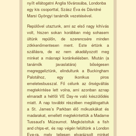
nyílt ellátogatni Anglia fővárosába, Londonba
egy kis csoporttal, Szász Éva és Dávidné
Marsi Gyöngyi tanárnők vezetésével.
Repülővel utaztunk, ami az első nagy kihívás
volt, hiszen sokan korábban még sohasem
ültünk repülőn, de szerencsére minden
zökkenőmentesen ment. Este értünk a
szállásra, de ez nem akadályozott meg
minket a másnapi koránkelésben. Miután (a
tanárnők javaslatára) bőségesen
megreggeliztünk, elindultunk a Buckingham
Palotához, egy ikonikus piros
emeletesbusszal. Fő célunk az őrségváltás
megtekintése lett volna, ami azonban aznap
elmaradt a hétfői VE Day-re való készülődés
miatt. A nap további részében meglátogattuk
a St. James’s Parkban élő mókuskákat és
madarakat, emellett megtekintettük a Madame
Tussaud’s Múzeumot. Megkóstoltuk a fish
and chips-et, és nap végén felültünk a London
Eye-ra, mely teljesen elvarázsolt minket