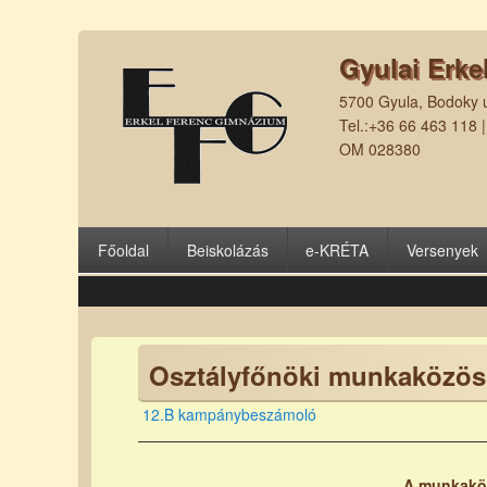
Gyulai Erke
5700 Gyula, Bodoky u
Tel.:+36 66 463 118 
OM 028380
Főoldal
Beiskolázás
e-KRÉTA
Versenyek
Osztályfőnöki munkaközö
12.B kampánybeszámoló
A munkaköz