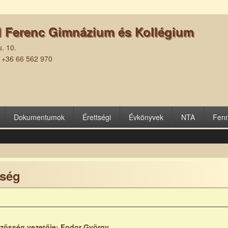
l Ferenc Gimnázium és Kollégium
. 10.
| +36 66 562 970
Dokumentumok
Érettségi
Évkönyvek
NTA
Fenn
sség
össég vezetője: Fodor György