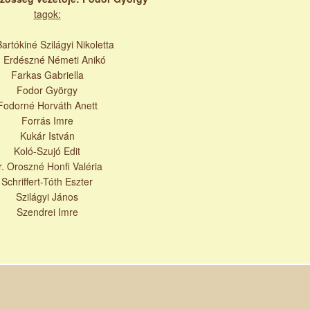
tagok:
Bartókiné Szilágyi Nikoletta
. Erdészné Németi Anikó
Farkas Gabriella
Fodor György
Fodorné Horváth Anett
Forrás Imre
Kukár István
Koló-Szujó Edit
r. Oroszné Honfi Valéria
Schriffert-Tóth Eszter
Szilágyi János
Szendrei Imre