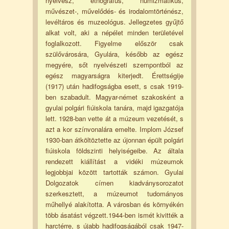
nyelvész, etnográfus, numizmatikus,
művészet-, művelődés- és irodalomtörténész,
levéltáros és muzeológus. Jellegzetes gyűjtő
alkat volt, aki a népélet minden területével
foglalkozott. Figyelme először csak
szülővárosára, Gyulára, később az egész
megyére, sőt nyelvészeti szempontból az
egész magyarságra kiterjedt. Érettségije
(1917) után hadifogságba esett, s csak 1919-
ben szabadult. Magyar-német szakosként a
gyulai polgári fiúiskola tanára, majd igazgatója
lett. 1928-ban vette át a múzeum vezetését, s
azt a kor színvonalára emelte. Implom József
1930-ban átköltöztette az újonnan épült polgári
fiúiskola földszinti helyiségeibe. Az általa
rendezett kiállítást a vidéki múzeumok
legjobbjai között tartották számon. Gyulai
Dolgozatok címen kiadványsorozatot
szerkesztett, a múzeumot tudományos
műhellyé alakította. A városban és környékén
több ásatást végzett.1944-ben ismét kivitték a
harctérre, s újabb hadifogságából csak 1947-