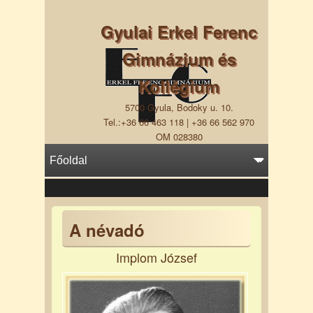
Gyulai Erkel Ferenc
Gimnázium és
Kollégium
5700 Gyula, Bodoky u. 10.
Tel.:+36 66 463 118 | +36 66 562 970
OM 028380
A névadó
Implom József