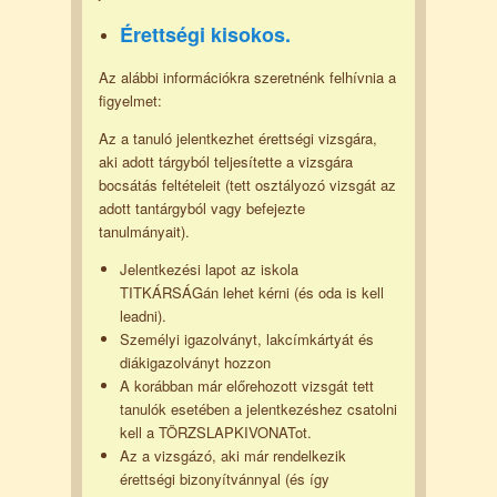
Érettségi kisokos.
Az alábbi információkra szeretnénk felhívnia a
figyelmet:
Az a tanuló jelentkezhet érettségi vizsgára,
aki adott tárgyból teljesítette a vizsgára
bocsátás feltételeit (tett osztályozó vizsgát az
adott tantárgyból vagy befejezte
tanulmányait).
Jelentkezési lapot az iskola
TITKÁRSÁGán lehet kérni (és oda is kell
leadni).
Személyi igazolványt, lakcímkártyát és
diákigazolványt hozzon
A korábban már előrehozott vizsgát tett
tanulók esetében a jelentkezéshez csatolni
kell a TÖRZSLAPKIVONATot.
Az a vizsgázó, aki már rendelkezik
érettségi bizonyítvánnyal (és így