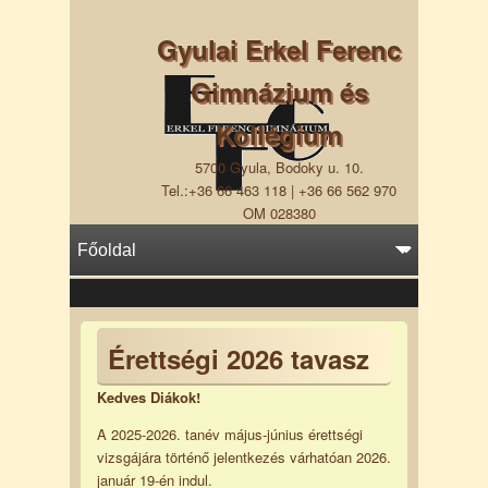
Gyulai Erkel Ferenc
Gimnázium és
Kollégium
5700 Gyula, Bodoky u. 10.
Tel.:+36 66 463 118 | +36 66 562 970
OM 028380
Érettségi 2026 tavasz
Kedves Diákok!
A 2025-2026. tanév május-június érettségi
vizsgájára történő jelentkezés várhatóan 2026.
január 19-én indul.