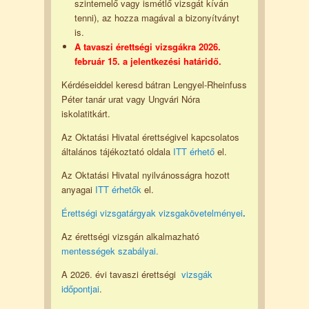
szintemelő vagy ismétlő vizsgát kíván
tenni), az hozza magával a bizonyítványt
is.
A tavaszi érettségi vizsgákra 2026.
február 15. a jelentkezési határidő.
Kérdéseiddel keresd bátran Lengyel-Rheinfuss
Péter tanár urat vagy Ungvári Nóra
iskolatitkárt.
Az Oktatási Hivatal érettségivel kapcsolatos
általános tájékoztató oldala
ITT érhető
el.
Az Oktatási Hivatal nyilvánosságra hozott
anyagai
ITT érhetők
el.
Érettségi vizsgatárgyak vizsgakövetelményei
.
Az érettségi vizsgán alkalmazható
mentességek szabályai.
A 2026. évi tavaszi érettségi
vizsgák
időpontjai
.