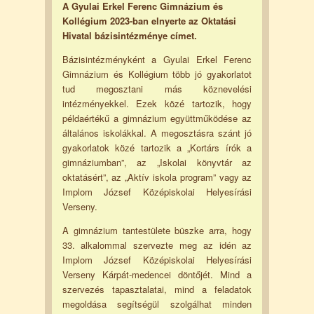
A Gyulai Erkel Ferenc Gimnázium és
Kollégium 2023-ban elnyerte az Oktatási
Hivatal bázisintézménye címet.
Bázisintézményként a Gyulai Erkel Ferenc
Gimnázium és Kollégium több jó gyakorlatot
tud megosztani más köznevelési
intézményekkel. Ezek közé tartozik, hogy
példaértékű a gimnázium együttműködése az
általános iskolákkal. A megosztásra szánt jó
gyakorlatok közé tartozik a „Kortárs írók a
gimnáziumban”, az „Iskolai könyvtár az
oktatásért”, az „Aktív iskola program” vagy az
Implom József Középiskolai Helyesírási
Verseny.
A gimnázium tantestülete büszke arra, hogy
33. alkalommal szervezte meg az idén az
Implom József Középiskolai Helyesírási
Verseny Kárpát-medencei döntőjét. Mind a
szervezés tapasztalatai, mind a feladatok
megoldása segítségül szolgálhat minden