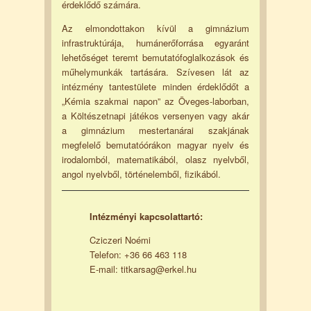
érdeklődő számára.
Az elmondottakon kívül a gimnázium
infrastruktúrája, humánerőforrása egyaránt
lehetőséget teremt bemutatófoglalkozások és
műhelymunkák tartására. Szívesen lát az
intézmény tantestülete minden érdeklődőt a
„Kémia szakmai napon” az Öveges-laborban,
a Költészetnapi játékos versenyen vagy akár
a gimnázium mestertanárai szakjának
megfelelő bemutatóórákon magyar nyelv és
irodalomból, matematikából, olasz nyelvből,
angol nyelvből, történelemből, fizikából.
Intézményi kapcsolattartó:
Cziczeri Noémi
Telefon: +36 66 463 118
E-mail: titkarsag@erkel.hu