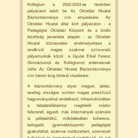
Kollégium a 2022-2023-as tanévben
pályázatot adott be Az Oktatási Hivatal
Bázisintézménye cím elnyerésére. Az
Oktatási Hivatal által kiírt pályázaton - a
Pedagógiai Oktatási Központ és a bíráló
bizottság javaslatai alapján - az Oktatási
Hivatal köznevelési elnökhelyettese a
rendkívül magas szakmai színvonalú
pályamunkák közül a Gyulai Erkel Ferenc
Gimnáziumot és Kollégiumot érdemesnek
ítélte Az Oktatási Hivatal Bázisintézménye
cím három évig történő viselésére.
A bázisintézmény olyan megyei, járási,
esetleg országos szinten magas presztízsű
hagyományokkal rendelkező, infrastruktúrában
a feladatellátáshoz megfelelő módon
felszerelt, egyedi, más intézmények számára
is példaértékű, működésében koherens,
befogadó, gyermekközpontú pedagógiai
gyakorlattal, szakmai módszertani, szervezeti
kultúrával és innovációval rendelkező, és ezt